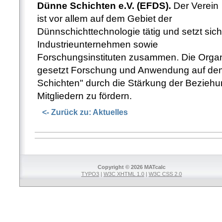
Dünne
Schichten
e.V.
(EFDS).
Der
Verein
ist
vor
allem
auf
dem
Gebiet
der
Dünnschichttechnologie
tätig
und
setzt
sich
Industrieunternehmen
sowie
Forschungsinstituten
zusammen.
Die
Organ
gesetzt
Forschung
und
Anwendung
auf
de
Schichten"
durch
die
Stärkung
der
Beziehu
Mitgliedern
zu
fördern.
<- Zurück zu: Aktuelles
Copyright © 2026 MATcalc
TYPO3
|
W3C XHTML 1.0
|
W3C CSS 2.0