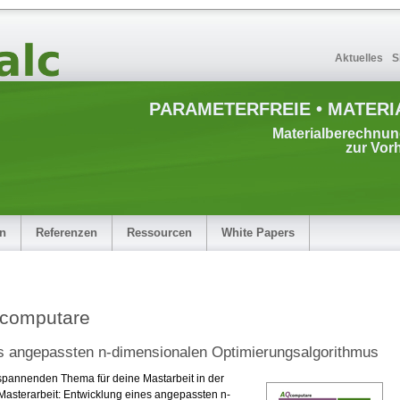
Aktuelles
S
PARAMETERFREIE • MATERI
Materialberechnu
zur Vor
en
Referenzen
Ressourcen
White Papers
Qcomputare
s angepassten n-dimensionalen Optimierungsalgorithmus
spannenden Thema für deine Mastarbeit in der
 Masterarbeit: Entwicklung eines angepassten n-