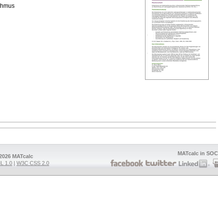
ithmus
MATcalc in S
2026 MATcalc
 1.0
|
W3C CSS 2.0