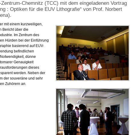
e-Zentrum-Chemnitz (TCC) mit dem eingeladenen Vortrag
g : Optiken für die EUV Lithografie“ von Prof. Norbert
ena).
rer mit einem kurzweiligen,
 Bericht über die
ndustrie. Im Zentrum des
hen Hürden bei der Einführung
graphie basierend auf EUV-
rwendung befindlichen
 Notwendigkeit, dünne
atomarer Genauigkeit
erausforderungen dieses
nsparent werden. Neben der
em der souveräne und sehr
den Zuhörern an.