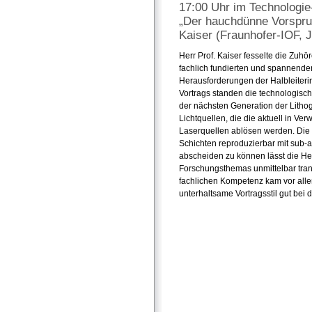
17:00 Uhr im Technologi
„Der hauchdünne Vorsprun
Kaiser (Fraunhofer-IOF, J
Herr Prof. Kaiser fesselte die Zuhö
fachlich fundierten und spannenden
Herausforderungen der Halbleiteri
Vortrags standen die technologisc
der nächsten Generation der Litho
Lichtquellen, die die aktuell in Ve
Laserquellen ablösen werden. Die
Schichten reproduzierbar mit sub-
abscheiden zu können lässt die H
Forschungsthemas unmittelbar tra
fachlichen Kompetenz kam vor all
unterhaltsame Vortragsstil gut bei 