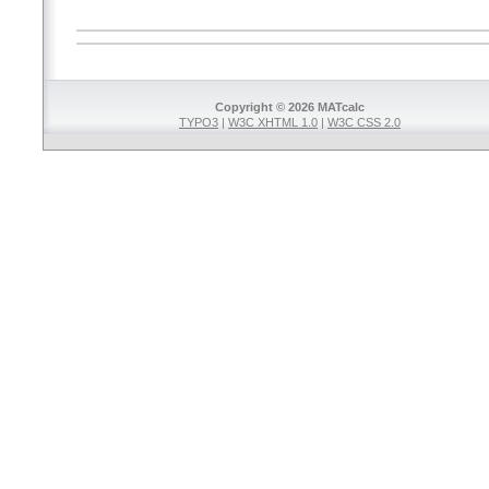
Copyright © 2026 MATcalc
TYPO3
|
W3C XHTML 1.0
|
W3C CSS 2.0