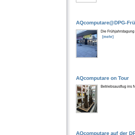
AQcomputare@DPG-Frühj
Die Frühjahrstagung 
[mehr]
AQcomputare on Tour
Betriebsausflug in
AQcomputare auf der D