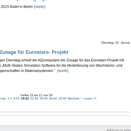
.2015 findet in Berlin
[mehr]
Dienstag, 20. Januar
sage für Eurostars- Projekt
en Dienstag erhielt die AQcomputare die Zusage für das Eurostars-Projekt mit
„Multi-Skalen Simulation Software für die Modellierung von Wachstums- und
igenschaften in Materialsystemen.“
[mehr]
Treffer 15 bis 21 von 50
erige
1-7
8-14
15-21
22-28
29-35
36-42
43-49
Nächste >
Letzte >>
MATcalc in S