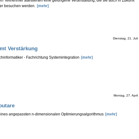
en Teilnehmer attestierten eine gelungene Veranstaltung, die sie auch in Zukunft
er besuchen werden.
[mehr]
Dienstag, 21. Juli
mt Verstärkung
chinformatiker - Fachrichtung Systemintegration
[mehr]
Montag, 27. April
putare
eines angepassten n-dimensionalen Optimierungsalgorithmus
[mehr]