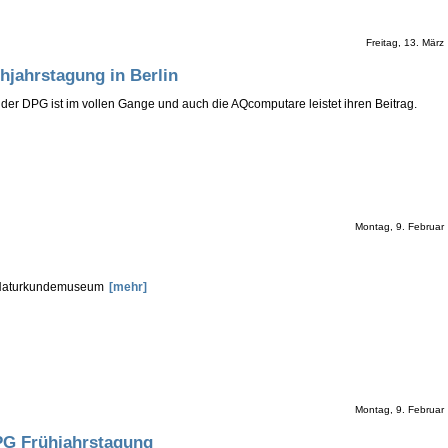
Freitag, 13. März
ahrstagung in Berlin
der DPG ist im vollen Gange und auch die AQcomputare leistet ihren Beitrag.
Montag, 9. Februar
s Naturkundemuseum
[mehr]
Montag, 9. Februar
PG Frühjahrstagung